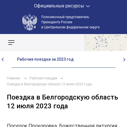
Официальные ресурсы
Полномочный представитель
Президента России
в Центральном федеральном округе
Поиск по сайту
Рабочие поездки за 2023 год
Ра
Главная
Рабочие поездки
Поездка в Белгородскую область 12 июля 2023 года
Поездка в Белгородскую область
12 июля 2023 года
Поселок Прохоровка. Божественная литургия