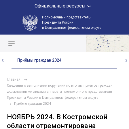
Официальные ресурсы
Полномочный представитель
Президента России
в Центральном федеральном округе
Поиск по сайту
Приёмы граждан 2024
Пр
Главная
Сведения о выполнении поручений по итогам приёмов граждан
должностными лицами аппарата полномочного представителя
Президента России в Центральном федеральном округе
Приёмы граждан 2024
НОЯБРЬ 2024. В Костромской
области отремонтирована