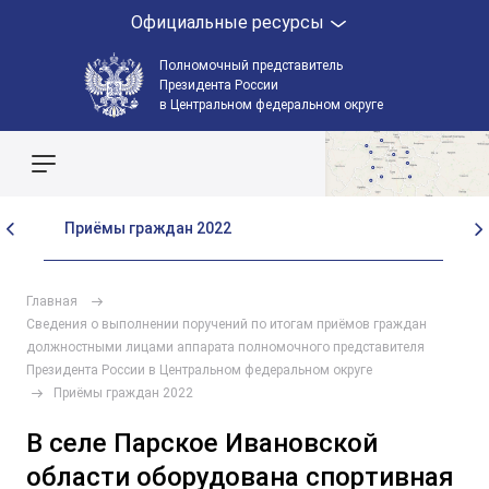
Официальные ресурсы
Полномочный представитель
Президента России
в Центральном федеральном округе
Поиск по сайту
Приёмы граждан 2022
Пр
Главная
Сведения о выполнении поручений по итогам приёмов граждан
должностными лицами аппарата полномочного представителя
Президента России в Центральном федеральном округе
Приёмы граждан 2022
В селе Парское Ивановской
области оборудована спортивная