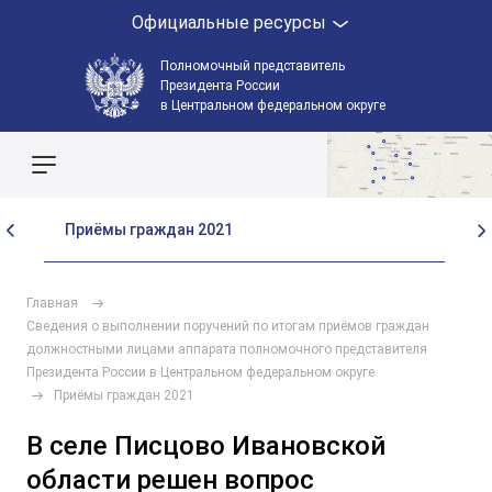
Официальные ресурсы
Полномочный представитель
Президента России
в Центральном федеральном округе
Поиск по сайту
Приёмы граждан 2021
Пр
Главная
Сведения о выполнении поручений по итогам приёмов граждан
должностными лицами аппарата полномочного представителя
Президента России в Центральном федеральном округе
Приёмы граждан 2021
В селе Писцово Ивановской
области решен вопрос