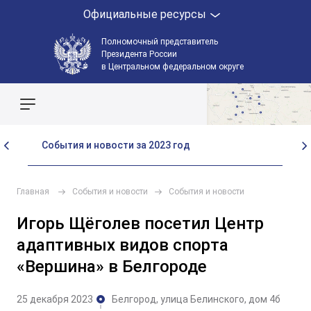
Официальные ресурсы
Полномочный представитель
Президента России
в Центральном федеральном округе
Поиск по сайту
События и новости за 2023 год
Со
Главная
События и новости
События и новости
Игорь Щёголев посетил Центр
адаптивных видов спорта
«Вершина» в Белгороде
25 декабря 2023
Белгород, улица Белинского, дом 4б