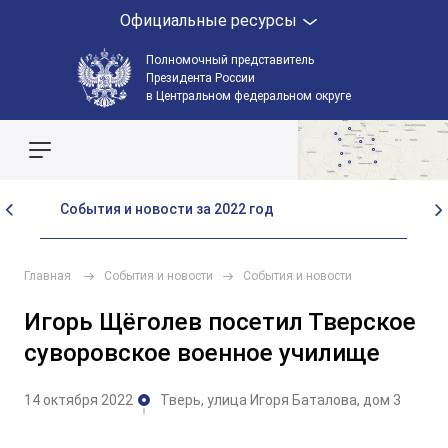
Официальные ресурсы
Полномочный представитель
Президента России
в Центральном федеральном округе
Поиск по сайту
События и новости за 2022 год
Со
Главная
События и новости
События и новости
Игорь Щёголев посетил Тверское
суворовское военное училище
14 октября 2022
Тверь, улица Игоря Баталова, дом 3