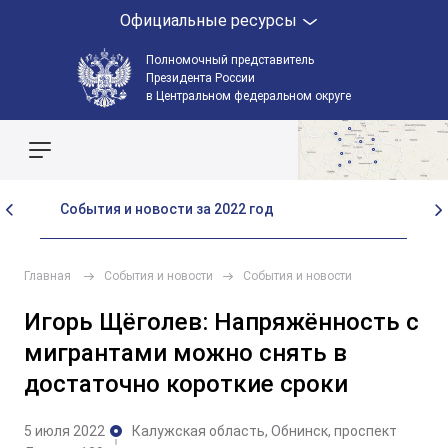
Официальные ресурсы
Полномочный представитель
Президента России
в Центральном федеральном округе
Поиск по сайту
События и новости за 2022 год
Со
Главная
События и новости
События и новости
Игорь Щёголев: Напряжённость с
мигрантами можно снять в
достаточно короткие сроки
5 июля 2022
Калужская область, Обнинск, проспект