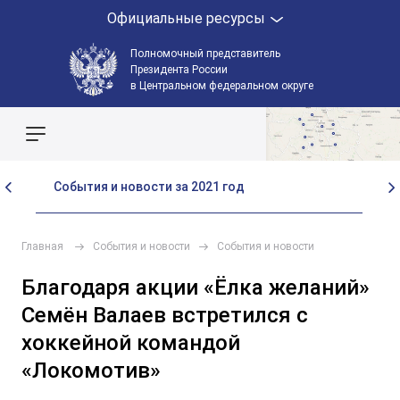
Официальные ресурсы
Полномочный представитель
Президента России
в Центральном федеральном округе
Поиск по сайту
События и новости за 2021 год
Со
Главная
События и новости
События и новости
Благодаря акции «Ёлка желаний»
Семён Валаев встретился с
хоккейной командой
«Локомотив»