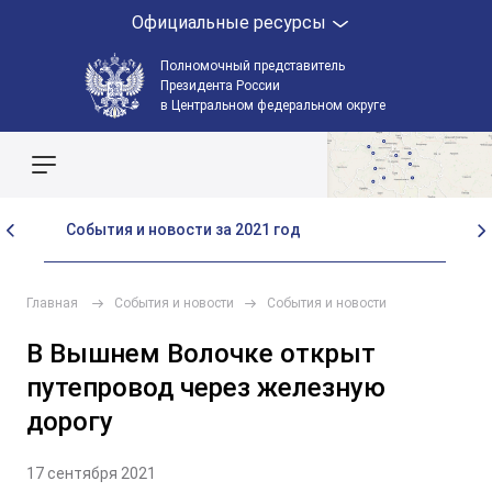
Официальные ресурсы
Полномочный представитель
Президента России
в Центральном федеральном округе
Поиск по сайту
События и новости за 2021 год
Со
Главная
События и новости
События и новости
В Вышнем Волочке открыт
путепровод через железную
дорогу
17 сентября 2021