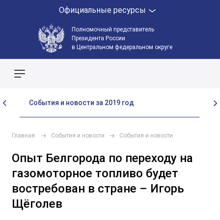
Официальные ресурсы
Полномочный представитель
Президента России
в Центральном федеральном округе
Поиск по сайту
События и новости за 2019 год
Со
Главная
События и новости
События и новости
Опыт Белгорода по переходу на
газомоторное топливо будет
востребован в стране – Игорь
Щёголев